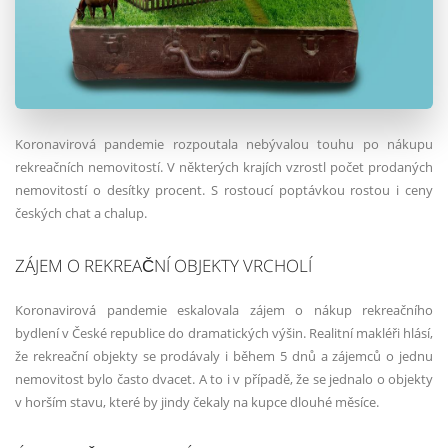
Koronavirová pandemie rozpoutala nebývalou touhu po nákupu
rekreačních nemovitostí. V některých krajích vzrostl počet prodaných
nemovitostí o desítky procent. S rostoucí poptávkou rostou i ceny
českých chat a chalup.
ZÁJEM O REKREAČNÍ OBJEKTY VRCHOLÍ
Koronavirová pandemie eskalovala zájem o nákup rekreačního
bydlení v České republice do dramatických výšin. Realitní makléři hlásí,
že rekreační objekty se prodávaly i během 5 dnů a zájemců o jednu
nemovitost bylo často dvacet. A to i v případě, že se jednalo o objekty
v horším stavu, které by jindy čekaly na kupce dlouhé měsíce.