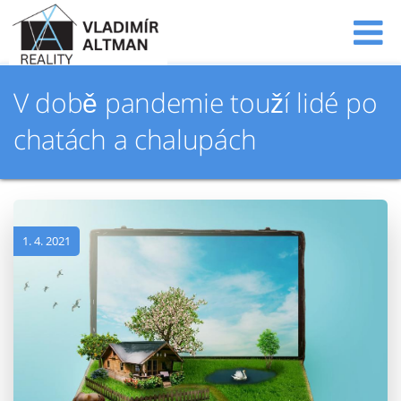
V době pandemie touží lidé po
chatách a chalupách
1. 4. 2021