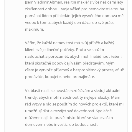
Jsem Vladimír Altman, realitní makléř s více než osmi lety
zkušeností v oboru. Moje vášeň pro nemovitosti a touha
pomáhat lidem při hledání jejich vysněného domova mě
vedou k tomu, abych každý den dával do své práce
maximum.
Věřím, že každá nemovitost má svůj příběh a každý
klient své jedinečné potřeby. Proto se snažím
naslouchat a porozumět, abych mohl nabídnout řešení,
která skutečně odpovídají vašim představám. Mým
cílem je vytvořit příjemný a bezproblémový proces, ať už
prodáváte, kupujete, nebo pronajímáte.
V oblasti realit se neustále vzdělávám a sleduji aktuální
trendy, abych mohl nabídnout ty nejlepší služby. Mám
rád výzvy a rád se pouštím do nových projektů, které mi
umožňují růst a rozvíjet své dovednosti. Společně
můžeme najít to pravé místo, které se stane vaším
domovem nebo investicí do budoucnosti.