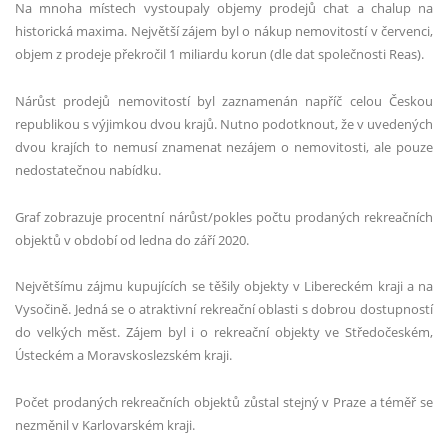
Na mnoha místech vystoupaly objemy prodejů chat a chalup na
historická maxima. Největší zájem byl o nákup nemovitostí v červenci,
objem z prodeje překročil 1 miliardu korun (dle dat společnosti Reas).
Nárůst prodejů nemovitostí byl zaznamenán napříč celou Českou
republikou s výjimkou dvou krajů. Nutno podotknout, že v uvedených
dvou krajích to nemusí znamenat nezájem o nemovitosti, ale pouze
nedostatečnou nabídku.
Graf zobrazuje procentní nárůst/pokles počtu prodaných rekreačních
objektů v období od ledna do září 2020.
Největšímu zájmu kupujících se těšily objekty v Libereckém kraji a na
Vysočině. Jedná se o atraktivní rekreační oblasti s dobrou dostupností
do velkých měst. Zájem byl i o rekreační objekty ve Středočeském,
Ústeckém a Moravskoslezském kraji.
Počet prodaných rekreačních objektů zůstal stejný v Praze a téměř se
nezměnil v Karlovarském kraji.