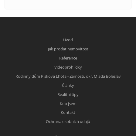
Úvod
Jak prodat nemovitost
Reference
Videoprohlídky
Rodinný dům Písková Lhota - Zámostí, okr. Mladá Boleslav
Články
Realitní tipy
Kdo jsem
Kontakt
Ochrana osobních údajů