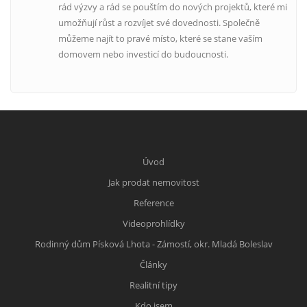
rád výzvy a rád se pouštím do nových projektů, které mi
umožňují růst a rozvíjet své dovednosti. Společně
můžeme najít to pravé místo, které se stane vaším
domovem nebo investicí do budoucnosti.
Úvod
Jak prodat nemovitost
Reference
Videoprohlídky
Rodinný dům Písková Lhota - Zámostí, okr. Mladá Boleslav
Články
Realitní tipy
Kdo jsem