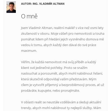
AUTOR: ING. VLADIMÍR ALTMAN
O mně
Jsem Vladimír Altman, realitní makléř s více než osmi lety
zkušeností v oboru. Moje vášeň pro nemovitosti a touha
pomáhat lidem při hledání jejich vysněného domova mě
vedou k tomu, abych každý den dával do své práce
maximum.
Věřím, že každá nemovitost má svůj příběh a každý
klient své jedinečné potřeby. Proto se snažím
naslouchat a porozumět, abych mohl nabídnout řešení,
která skutečně odpovídají vašim představám. Mým
cílem je vytvořit příjemný a bezproblémový proces, ať už
prodáváte, kupujete, nebo pronajímáte.
V oblasti realit se neustále vzdělávám a sleduji aktuální
trendy, abych mohl nabídnout ty nejlepší služby. Mám