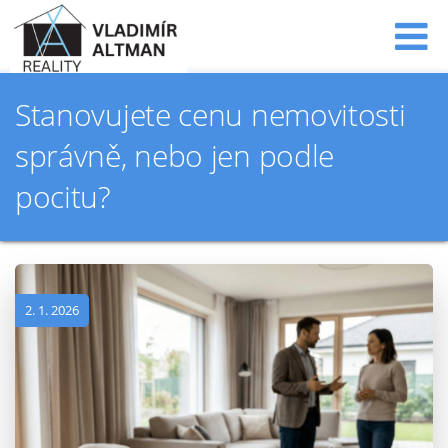
Stanovujete cenu nemovitosti
správně, nebo jen podle
pocitu?
2. 1. 2026