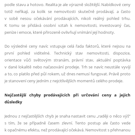
podle stavu a hotovo. Realita je ale výrazně složitější. Nabídkové ceny
totiž neříkají, za kolik se nemovitosti skutečně prodávají, a často
v sobě nesou očekávání prodávajících, nikoli reálný pohled trhu.
K tomu se přidává osobní vztah k nemovitosti, investovaný čas,
peníze i emoce, které přirozeně ovlivňují vnímání její hodnoty.
Do výsledné ceny navíc vstupuje celá řada faktorů, které nejsou na
první pohled viditelné. Technický stav nemovitosti, dispozice,
orientace vůči světovým stranám, právní stav, aktuální poptávka
v dané lokalitě nebo načasování prodeje. Trh se navíc neustále vyvíjí
a to, co platilo před půl rokem, už dnes nemusí fungovat. Právě proto
je stanovení ceny jedním z nejcitlivějších momentů celého prodeje.
Nejčastější chyby prodávajících při určování ceny a jejich
důsledky
Jednou z nejčastějších chyb je snaha nastavit cenu „raději o něco výš“
s tím, že se případně časem zlevní. Tento postup ale často vede
k opačnému efektu, než prodávající očekává. Nemovitost s přehnanou