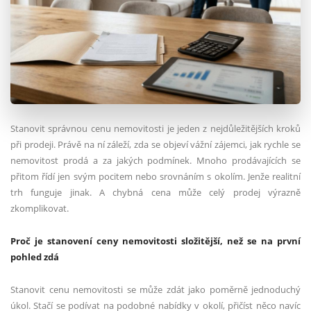
Stanovit správnou cenu nemovitosti je jeden z nejdůležitějších kroků
při prodeji. Právě na ní záleží, zda se objeví vážní zájemci, jak rychle se
nemovitost prodá a za jakých podmínek. Mnoho prodávajících se
přitom řídí jen svým pocitem nebo srovnáním s okolím. Jenže realitní
trh funguje jinak. A chybná cena může celý prodej výrazně
zkomplikovat.
Proč je stanovení ceny nemovitosti složitější, než se na první
pohled zdá
Stanovit cenu nemovitosti se může zdát jako poměrně jednoduchý
úkol. Stačí se podívat na podobné nabídky v okolí, přičíst něco navíc