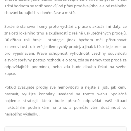
Tržní hodnota se totiž neodvíjí od přání prodávajícího, ale od reálného
chování kupujících v daném čase a místě.
Správné stanovení ceny proto vychází z práce s aktuálními daty, ze
znalosti lokálního trhu a zkušeností z reálně uskutečněných prodejů.
Důležitou roli hraje i strategie. Jinak bychom měli přistupovat
k nemovitosti, u které je cílem rychlý prodej, a jinak k té, kde je prostor
pro vyjednávání. Právě schopnost vyhodnotit všechny souvislosti
a zvolit správný postup rozhoduje o tom, zda se nemovitost prodá za
odpovídajících podmínek, nebo zda bude dlouho čekat na svého
kupce.
Pokud zvažujete prodej své nemovitosti a nejste si jistí, jak cenu
nastavit, využijte kontakty uvedené na tomto webu. Společně
najdeme strategii, která bude přesně odpovídat vaší situaci
i aktuálním podmínkám na trhu, a pomůže vám dosáhnout co
nejlepšího výsledku.