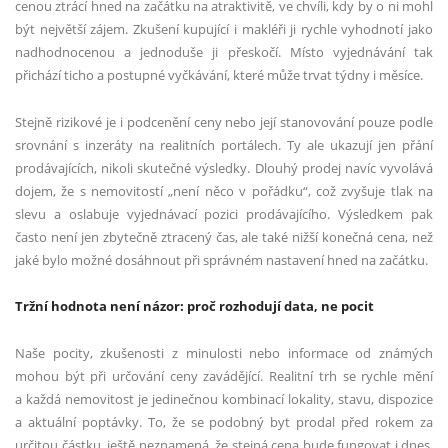
cenou ztrácí hned na začátku na atraktivitě, ve chvíli, kdy by o ni mohl
být největší zájem. Zkušení kupující i makléři ji rychle vyhodnotí jako
nadhodnocenou a jednoduše ji přeskočí. Místo vyjednávání tak
přichází ticho a postupné vyčkávání, které může trvat týdny i měsíce.
Stejně rizikové je i podcenění ceny nebo její stanovování pouze podle
srovnání s inzeráty na realitních portálech. Ty ale ukazují jen přání
prodávajících, nikoli skutečné výsledky. Dlouhý prodej navíc vyvolává
dojem, že s nemovitostí „není něco v pořádku“, což zvyšuje tlak na
slevu a oslabuje vyjednávací pozici prodávajícího. Výsledkem pak
často není jen zbytečně ztracený čas, ale také nižší konečná cena, než
jaké bylo možné dosáhnout při správném nastavení hned na začátku.
Tržní hodnota není názor: proč rozhodují data, ne pocit
Naše pocity, zkušenosti z minulosti nebo informace od známých
mohou být při určování ceny zavádějící. Realitní trh se rychle mění
a každá nemovitost je jedinečnou kombinací lokality, stavu, dispozice
a aktuální poptávky. To, že se podobný byt prodal před rokem za
určitou částku, ještě neznamená, že stejná cena bude fungovat i dnes.