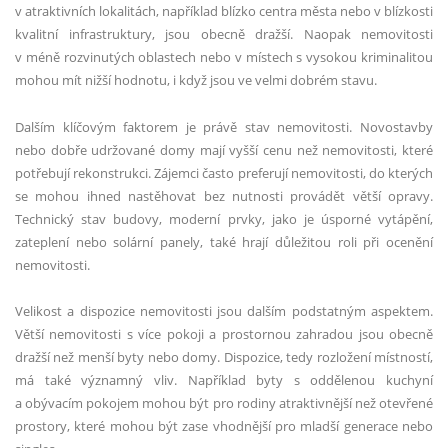
v atraktivních lokalitách, například blízko centra města nebo v blízkosti
kvalitní infrastruktury, jsou obecně dražší. Naopak nemovitosti
v méně rozvinutých oblastech nebo v místech s vysokou kriminalitou
mohou mít nižší hodnotu, i když jsou ve velmi dobrém stavu.
Dalším klíčovým faktorem je právě stav nemovitosti. Novostavby
nebo dobře udržované domy mají vyšší cenu než nemovitosti, které
potřebují rekonstrukci. Zájemci často preferují nemovitosti, do kterých
se mohou ihned nastěhovat bez nutnosti provádět větší opravy.
Technický stav budovy, moderní prvky, jako je úsporné vytápění,
zateplení nebo solární panely, také hrají důležitou roli při ocenění
nemovitosti.
Velikost a dispozice nemovitosti jsou dalším podstatným aspektem.
Větší nemovitosti s více pokoji a prostornou zahradou jsou obecně
dražší než menší byty nebo domy. Dispozice, tedy rozložení místností,
má také významný vliv. Například byty s oddělenou kuchyní
a obývacím pokojem mohou být pro rodiny atraktivnější než otevřené
prostory, které mohou být zase vhodnější pro mladší generace nebo