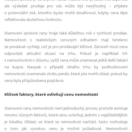
ale výsledek prodeje pro vás může být nevýhodný – přijdete
o potenciální zisk, kterého byste mohli dosáhnout, kdyby cena lépe
reflektovala skutečnou hodnotu.
Stanovení správné ceny hraje také důležitou roli v rychlosti prodeje.
Nemovitosti s realistickým cenovým odhadem mají tendenci
se prodávat rychleji, což je pro prodávající klíčové. Zároveň musí cena
odpovídat aktuální situaci na trhu. Pokud je například trh
s nemovitostmi v útlumu, vyšší cena může znamenat ještě delší čekání
na kupce. Naopak v případě silného trhu by podhodnocení
nemovitosti znamenalo ztrátu peněz, které jste mohli získat, pokud by
cena byla přizpůsobena poptávce.
Klíčové faktory, které ovlivňují cenu nemovitosti
Stanovení ceny nemovitosti není jednoduchý proces, protože existuje
mnoho různých faktorů, které cenu ovlivňují. Jedním z nejdůležitějších
je lokalita. Oblast, ve které se nemovitost nachází, často rozhoduje
o tom, jak vysokou cenu je možné požadovat. Nemovitosti