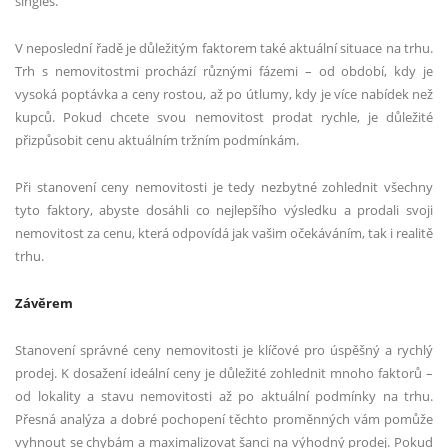
singles.
V neposlední řadě je důležitým faktorem také aktuální situace na trhu.
Trh s nemovitostmi prochází různými fázemi – od období, kdy je
vysoká poptávka a ceny rostou, až po útlumy, kdy je více nabídek než
kupců. Pokud chcete svou nemovitost prodat rychle, je důležité
přizpůsobit cenu aktuálním tržním podmínkám.
Při stanovení ceny nemovitosti je tedy nezbytné zohlednit všechny
tyto faktory, abyste dosáhli co nejlepšího výsledku a prodali svoji
nemovitost za cenu, která odpovídá jak vašim očekáváním, tak i realitě
trhu.
Závěrem
Stanovení správné ceny nemovitosti je klíčové pro úspěšný a rychlý
prodej. K dosažení ideální ceny je důležité zohlednit mnoho faktorů –
od lokality a stavu nemovitosti až po aktuální podmínky na trhu.
Přesná analýza a dobré pochopení těchto proměnných vám pomůže
vyhnout se chybám a maximalizovat šanci na výhodný prodej. Pokud