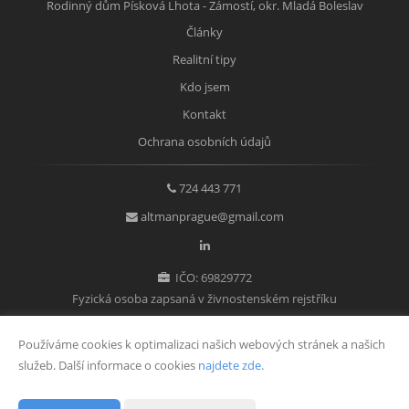
Rodinný dům Písková Lhota - Zámostí, okr. Mladá Boleslav
Články
Realitní tipy
Kdo jsem
Kontakt
Ochrana osobních údajů
724 443 771
altmanprague@gmail.com
IČO: 69829772
Fyzická osoba zapsaná v živnostenském rejstříku
Používáme cookies k optimalizaci našich webových stránek a našich
služeb. Další informace o cookies
najdete zde
.
Vytvořeno v systému
CHYTRÝ WEB MAKLÉŘE