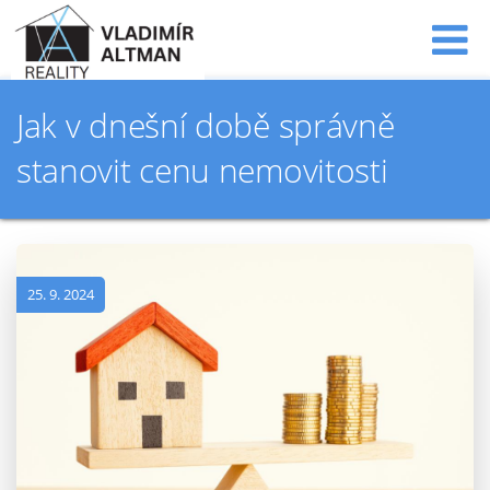
Jak v dnešní době správně
stanovit cenu nemovitosti
25. 9. 2024