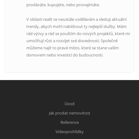
prodáváte, kupujete, nebo pronajímáte.
V oblasti realit se neustále vzdělávám a sleduji aktuální
trendy, abych mohl nabídnout ty nejlepší služby. Mám
rád výzvy a rád se pouštím do nových projektů, které mi
umožňují růst a rozvíjet své dovednosti. Společně
můžeme najít to pravé místo, které se stane vaším
domovem nebo investicí do budoucnosti.
Úvod
Jak prodat nemovitost
Reference
Videoprohlídky