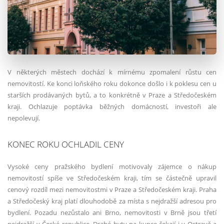
V některých městech dochází k mírnému zpomalení růstu cen
nemovitostí. Ke konci loňského roku dokonce došlo i k poklesu cen u
starších prodávaných bytů, a to konkrétně v Praze a Středočeském
kraji. Ochlazuje poptávka běžných domácností, investoři ale
nepolevují.
KONEC ROKU OCHLADIL CENY
Vysoké ceny pražského bydlení motivovaly zájemce o nákup
nemovitostí spíše ve Středočeském kraji, tím se částečně upravil
cenový rozdíl mezi nemovitostmi v Praze a Středočeském kraji. Praha
a Středočeský kraj platí dlouhodobě za místa s nejdražší adresou pro
bydlení. Pozadu nezůstalo ani Brno, nemovitosti v Brně jsou třetí
nejdražší v České republice. Drahé byty na kupce čekají i v Ostravě a