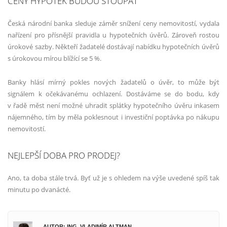
CENY HYPOTÉK BUDOU STOUPAT
Česká národní banka sleduje záměr snížení ceny nemovitostí, vydala
nařízení pro přísnější pravidla u hypotečních úvěrů. Zároveň rostou
úrokové sazby. Někteří žadatelé dostávají nabídku hypotečních úvěrů
s úrokovou mírou blížící se 5 %.
Banky hlásí mírný pokles nových žadatelů o úvěr, to může být
signálem k očekávanému ochlazení. Dostáváme se do bodu, kdy
v řadě měst není možné uhradit splátky hypotečního úvěru inkasem
nájemného, tím by měla poklesnout i investiční poptávka po nákupu
nemovitostí.
NEJLEPŠÍ DOBA PRO PRODEJ?
Ano, ta doba stále trvá. Byť už je s ohledem na výše uvedené spíš tak
minutu po dvanácté.
AUTOR: ING. VLADIMÍR ALTMAN