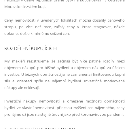
Moravskoslezském kraji.
Ceny nemovitostí v uvedených lokalitách možná dosáhly cenového
stropu, po více než roce, začaly ceny v Praze stagnovat, někde
dokonce došlo k mírnému snížení cen.
ROZDĚLENÍ KUPUJÍCÍCH
My makléři registrujeme, že začínají být více patrné rozdíly mezi
objemem nákupů pro běžné bydlení a objemem nákupů za účelem
investice. U běžných domácností jsme zaznamenali limitovanou kupní
sílu a orientaci spíše na nájemní bydlení. Investičně motivované
nákupy ale neklesají.
Investiční nákupy nemovitostí a omezené možnosti domácností
bydlet ve vlastní nemovitosti přinesou zvýšení cen nájemného, ceny
pronájmu už jsou na stejné úrovni jako před koronavirovou pandemií.