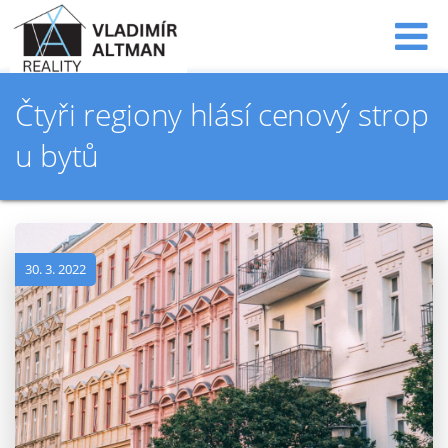
Čtyři regiony hlásí cenový strop
u bytů
30. 3. 2022