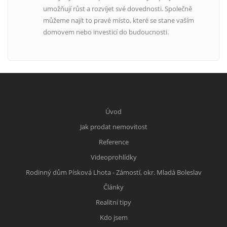
umožňují růst a rozvíjet své dovednosti. Společně
můžeme najít to pravé místo, které se stane vaším
domovem nebo investicí do budoucnosti.
Úvod
Jak prodat nemovitost
Reference
Videoprohlídky
Rodinný dům Písková Lhota - Zámostí, okr. Mladá Boleslav
Články
Realitní tipy
Kdo jsem